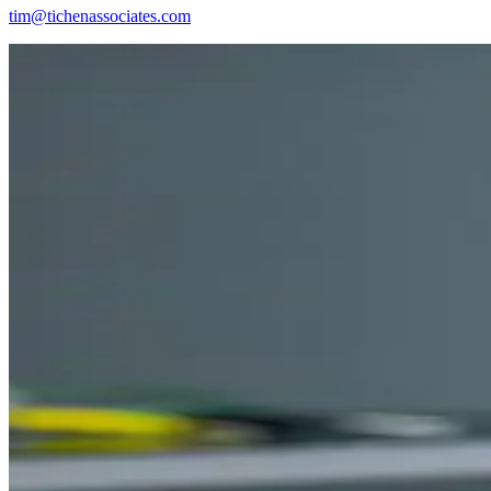
tim@tichenassociates.com